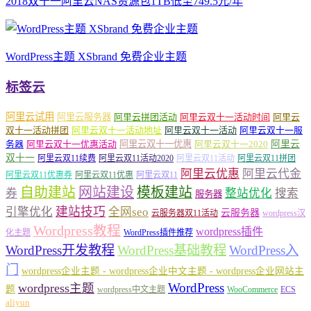
2018双十一阿里云NAS资源包1TB低至749.5元/年
WordPress主题 XSbrand 免费企业主题
标签云
阿里云试用
阿里云服务器
阿里云拼团活动
阿里云双十一活动时间
阿里云
双十一活动拼团
阿里云双十一活动地址
阿里云双十一活动
阿里云双十一服
务器
阿里云双十一优惠活动
阿里云双十一优惠
阿里云双十一2020
阿里云
双十一
阿里云双11续费
阿里云双11活动2020
阿里云双11活动
阿里云双11拼团
阿里云优惠
阿里云代金
阿里云双11优惠券
阿里云双11优惠
阿里云双11
自助建站
网站建设
模板建站
券
整站优化
搜索
服务器
建站技巧
引擎优化
全网seo
云服务器
云服务器双11活动
wordpress汉
Wordpress教程
wordpress插件
化主题
WordPress插件推荐
WordPress开发教程
WordPress基础教程
WordPress入
门
wordpress企业主题 - wordpress企业中文主题 - wordpress企业网站主
WordPress
wordpress主题
题
wordpress中文主题
WooCommerce
ECS
aliyun