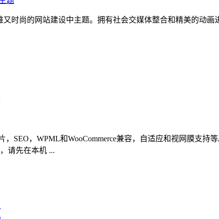
题，这是现在既优雅又时尚的网站建设中主题。拥有社会交媒体整合和精美
SEO，WPML和WooCommerce兼容，自适应和视网膜支
先在本机 ...
题