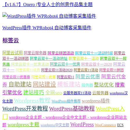
【v1.6.7】Onero |专业人士的创意作品集主题
WordPress插件 WPRobot4 自动博客采集插件
标签云
阿里云试用
阿里云服务器
阿里云拼团活动
阿里云双十一活动时间
阿里云
双十一活动拼团
阿里云双十一活动地址
阿里云双十一活动
阿里云双十一服
务器
阿里云双十一优惠活动
阿里云双十一优惠
阿里云双十一2020
阿里云
双十一
阿里云双11续费
阿里云双11活动2020
阿里云双11活动
阿里云双11拼团
阿里云优惠
阿里云代金
阿里云双11优惠券
阿里云双11优惠
阿里云双11
自助建站
网站建设
模板建站
券
整站优化
搜索
服务器
建站技巧
引擎优化
全网seo
云服务器
云服务器双11活动
wordpress汉
Wordpress教程
wordpress插件
化主题
WordPress插件推荐
WordPress开发教程
WordPress基础教程
WordPress入
门
wordpress企业主题 - wordpress企业中文主题 - wordpress企业网站主
WordPress
wordpress主题
题
wordpress中文主题
WooCommerce
ECS