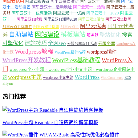
阿里云试用
阿里云服务器
阿里云拼团活动
阿里云双十一活动时间
阿里云
双十一活动拼团
阿里云双十一活动地址
阿里云双十一活动
阿里云双十一服
务器
阿里云双十一优惠活动
阿里云双十一优惠
阿里云双十一2020
阿里云
双十一
阿里云双11续费
阿里云双11活动2020
阿里云双11活动
阿里云双11拼团
阿里云优惠
阿里云代金
阿里云双11优惠券
阿里云双11优惠
阿里云双11
自助建站
网站建设
模板建站
券
整站优化
搜索
服务器
建站技巧
引擎优化
全网seo
云服务器
云服务器双11活动
wordpress汉
Wordpress教程
wordpress插件
化主题
WordPress插件推荐
WordPress开发教程
WordPress基础教程
WordPress入
门
wordpress企业主题 - wordpress企业中文主题 - wordpress企业网站主
WordPress
wordpress主题
题
wordpress中文主题
WooCommerce
ECS
aliyun
热门推荐
WordPress主题 Readable 自适应简约博客模板