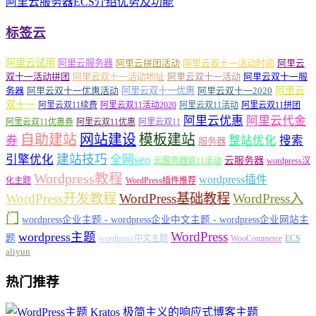
阿里云服务器ECS介绍优势及功能
标签云
阿里云试用
阿里云服务器
阿里云拼团活动
阿里云双十一活动时间
阿里云
双十一活动拼团
阿里云双十一活动地址
阿里云双十一活动
阿里云双十一服
务器
阿里云双十一优惠活动
阿里云双十一优惠
阿里云双十一2020
阿里云
双十一
阿里云双11续费
阿里云双11活动2020
阿里云双11活动
阿里云双11拼团
阿里云优惠
阿里云代金
阿里云双11优惠券
阿里云双11优惠
阿里云双11
自助建站
网站建设
模板建站
券
整站优化
搜索
服务器
建站技巧
引擎优化
全网seo
云服务器
云服务器双11活动
wordpress汉
Wordpress教程
wordpress插件
化主题
WordPress插件推荐
WordPress开发教程
WordPress基础教程
WordPress入
门
wordpress企业主题 - wordpress企业中文主题 - wordpress企业网站主
WordPress
wordpress主题
题
wordpress中文主题
WooCommerce
ECS
aliyun
热门推荐