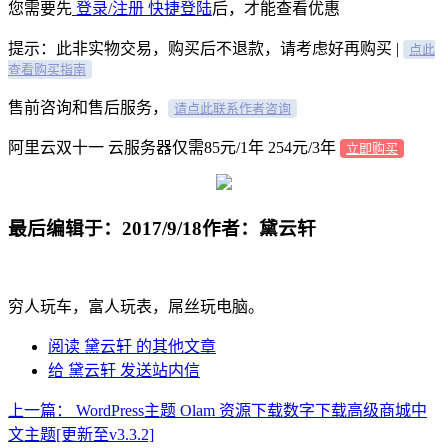
您需要先
登录/注册
快捷登陆
后，才能查看优惠
提示：此非实物交易，购买后不退款，请考虑好再购买 |
点此
查看购买指南
售前咨询和售后服务，
请点此联系作者咨询
阿里云双十一 云服务器仅需85元/1年 254元/3年
立即购买
最后编辑于：2017/9/18
作者：黛云轩
穷人玩车，富人玩表，屌丝玩电脑。
阅读 黛云轩 的其他文章
给 黛云轩 发送站内信
上一篇：
WordPress主题 Olam 资源下载数字下载高级商城中
文主题[更新至v3.3.2]