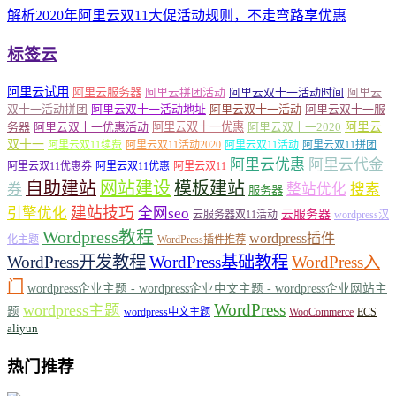
解析2020年阿里云双11大促活动规则，不走弯路享优惠
标签云
阿里云试用
阿里云服务器
阿里云拼团活动
阿里云双十一活动时间
阿里云
双十一活动拼团
阿里云双十一活动地址
阿里云双十一活动
阿里云双十一服
务器
阿里云双十一优惠活动
阿里云双十一优惠
阿里云双十一2020
阿里云
双十一
阿里云双11续费
阿里云双11活动2020
阿里云双11活动
阿里云双11拼团
阿里云优惠
阿里云代金
阿里云双11优惠券
阿里云双11优惠
阿里云双11
自助建站
网站建设
模板建站
券
整站优化
搜索
服务器
建站技巧
引擎优化
全网seo
云服务器
云服务器双11活动
wordpress汉
Wordpress教程
wordpress插件
化主题
WordPress插件推荐
WordPress开发教程
WordPress基础教程
WordPress入
门
wordpress企业主题 - wordpress企业中文主题 - wordpress企业网站主
WordPress
wordpress主题
题
wordpress中文主题
WooCommerce
ECS
aliyun
热门推荐