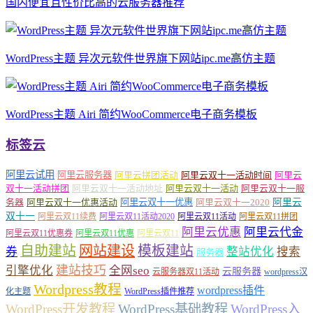
国内便宜且性价比高的云服务器推荐
WordPress主题 异次元软件世界旗下网站ipc.me高仿主题
WordPress主题 Airi 简约WooCommerce电子商务模板
标签云
阿里云试用
阿里云服务器
阿里云拼团活动
阿里云双十一活动时间
阿里云
双十一活动拼团
阿里云双十一活动地址
阿里云双十一活动
阿里云双十一服
务器
阿里云双十一优惠活动
阿里云双十一优惠
阿里云双十一2020
阿里云
双十一
阿里云双11续费
阿里云双11活动2020
阿里云双11活动
阿里云双11拼团
阿里云优惠
阿里云代金
阿里云双11优惠券
阿里云双11优惠
阿里云双11
自助建站
网站建设
模板建站
券
整站优化
搜索
服务器
建站技巧
引擎优化
全网seo
云服务器
云服务器双11活动
wordpress汉
Wordpress教程
wordpress插件
化主题
WordPress插件推荐
WordPress开发教程
WordPress基础教程
WordPress入