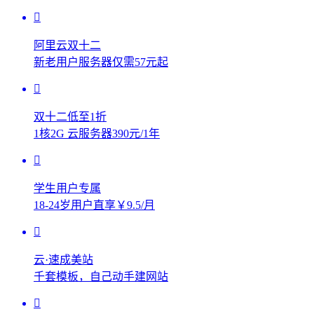
阿里云双十二
新老用户服务器仅需57元起
双十二低至1折
1核2G 云服务器390元/1年
学生用户专属
18-24岁用户直享￥9.5/月
云·速成美站
千套模板，自己动手建网站