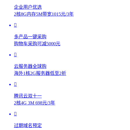
企业用户优选
2核8G内存5M带宽1015元/3年
多产品一键采购
购物车采购可减5000元
云服务器全球购
海外1核2G服务器低至2折
腾讯云双十一
2核4G 3M 698元/3年
过期域名预定