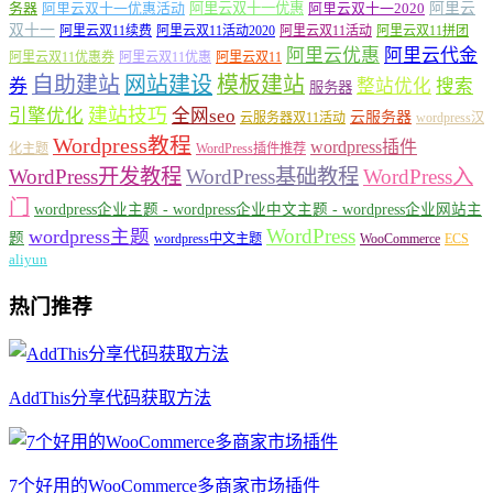
务器
阿里云双十一优惠活动
阿里云双十一优惠
阿里云双十一2020
阿里云
双十一
阿里云双11续费
阿里云双11活动2020
阿里云双11活动
阿里云双11拼团
阿里云优惠
阿里云代金
阿里云双11优惠券
阿里云双11优惠
阿里云双11
自助建站
网站建设
模板建站
券
整站优化
搜索
服务器
建站技巧
引擎优化
全网seo
云服务器
云服务器双11活动
wordpress汉
Wordpress教程
wordpress插件
化主题
WordPress插件推荐
WordPress开发教程
WordPress基础教程
WordPress入
门
wordpress企业主题 - wordpress企业中文主题 - wordpress企业网站主
WordPress
wordpress主题
题
wordpress中文主题
WooCommerce
ECS
aliyun
热门推荐
AddThis分享代码获取方法
7个好用的WooCommerce多商家市场插件