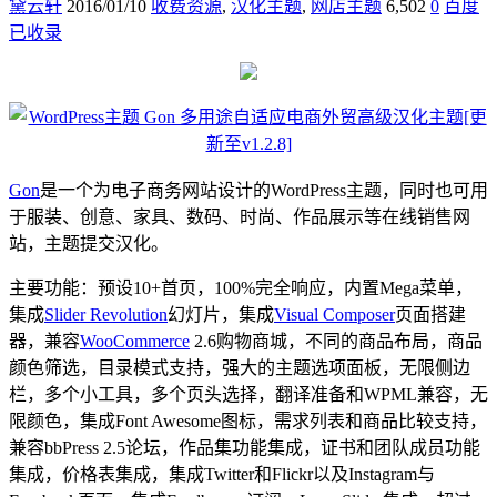
黛云轩
2016/01/10
收费资源
,
汉化主题
,
网店主题
6,502
0
百度
已收录
Gon
是一个为电子商务网站设计的WordPress主题，同时也可用
于服装、创意、家具、数码、时尚、作品展示等在线销售网
站，主题提交汉化。
主要功能：预设10+首页，100%完全响应，内置Mega菜单，
集成
Slider Revolution
幻灯片，集成
Visual Composer
页面搭建
器，兼容
WooCommerce
2.6购物商城，不同的商品布局，商品
颜色筛选，目录模式支持，强大的主题选项面板，无限侧边
栏，多个小工具，多个页头选择，翻译准备和WPML兼容，无
限颜色，集成Font Awesome图标，需求列表和商品比较支持，
兼容bbPress 2.5论坛，作品集功能集成，证书和团队成员功能
集成，价格表集成，集成Twitter和Flickr以及Instagram与