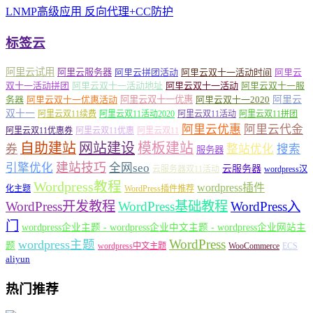
LNMP高级应用 反向代理+CC防护
标签云
阿里云试用
阿里云服务器
阿里云拼团活动
阿里云双十一活动时间
阿里云
双十一活动拼团
阿里云双十一活动地址
阿里云双十一活动
阿里云双十一服
务器
阿里云双十一优惠活动
阿里云双十一优惠
阿里云双十一2020
阿里云
双十一
阿里云双11续费
阿里云双11活动2020
阿里云双11活动
阿里云双11拼团
阿里云优惠
阿里云代金
阿里云双11优惠券
阿里云双11优惠
阿里云双11
自助建站
网站建设
模板建站
券
整站优化
搜索
服务器
建站技巧
引擎优化
全网seo
云服务器
云服务器双11活动
wordpress汉
Wordpress教程
wordpress插件
化主题
WordPress插件推荐
WordPress开发教程
WordPress基础教程
WordPress入
门
wordpress企业主题 - wordpress企业中文主题 - wordpress企业网站主
WordPress
wordpress主题
题
wordpress中文主题
WooCommerce
ECS
aliyun
热门推荐