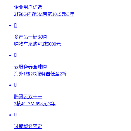
企业用户优选
2核8G内存5M带宽1015元/3年
多产品一键采购
购物车采购可减5000元
云服务器全球购
海外1核2G服务器低至2折
腾讯云双十一
2核4G 3M 698元/3年
过期域名预定