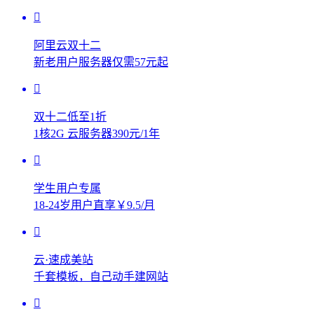
阿里云双十二
新老用户服务器仅需57元起
双十二低至1折
1核2G 云服务器390元/1年
学生用户专属
18-24岁用户直享￥9.5/月
云·速成美站
千套模板，自己动手建网站