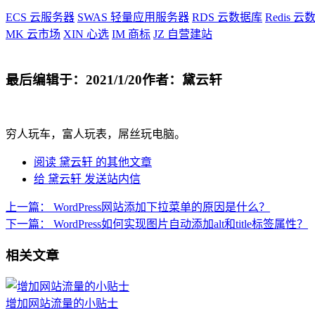
ECS
云服务器
SWAS
轻量应用服务器
RDS
云数据库
Redis
云数
MK
云市场
XIN
心选
IM
商标
JZ
自营建站
最后编辑于：2021/1/20
作者：黛云轩
穷人玩车，富人玩表，屌丝玩电脑。
阅读 黛云轩 的其他文章
给 黛云轩 发送站内信
上一篇：
WordPress网站添加下拉菜单的原因是什么？
下一篇：
WordPress如何实现图片自动添加alt和title标签属性？
相关文章
增加网站流量的小贴士