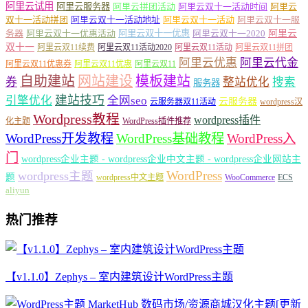
阿里云试用
阿里云服务器
阿里云拼团活动
阿里云双十一活动时间
阿里云
双十一活动拼团
阿里云双十一活动地址
阿里云双十一活动
阿里云双十一服
务器
阿里云双十一优惠活动
阿里云双十一优惠
阿里云双十一2020
阿里云
双十一
阿里云双11续费
阿里云双11活动2020
阿里云双11活动
阿里云双11拼团
阿里云优惠
阿里云代金
阿里云双11优惠券
阿里云双11优惠
阿里云双11
自助建站
网站建设
模板建站
券
整站优化
搜索
服务器
建站技巧
引擎优化
全网seo
云服务器
云服务器双11活动
wordpress汉
Wordpress教程
wordpress插件
化主题
WordPress插件推荐
WordPress开发教程
WordPress基础教程
WordPress入
门
wordpress企业主题 - wordpress企业中文主题 - wordpress企业网站主
WordPress
wordpress主题
题
wordpress中文主题
WooCommerce
ECS
aliyun
热门推荐
【v1.1.0】Zephys – 室内建筑设计WordPress主题