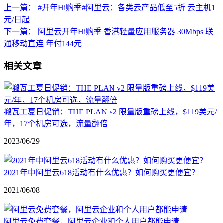
上一篇：
#开年Hi购季#阿里云：各类云产品低至5折 云主机1
元/日起
下一篇：
阿里云开年Hi购季 香港轻量应用服务器 30Mbps 联
通移动直连 年付144元
相关文章
搬瓦工夏日促销：THE PLAN v2 限量版重磅上线，$119美元/
年，17个机房可选，流量翻倍
2023/06/29
2021年中阿里云618活动有什么优惠？如何购买更便宜？
2021/06/08
阿里云免费套餐，阿里云企业和个人用户都能申请