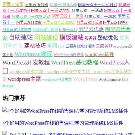
阿里云试用
阿里云服务器
阿里云拼团活动
阿里云双十一活动时间
阿里云
双十一活动拼团
阿里云双十一活动地址
阿里云双十一活动
阿里云双十一服
务器
阿里云双十一优惠活动
阿里云双十一优惠
阿里云双十一2020
阿里云
双十一
阿里云双11续费
阿里云双11活动2020
阿里云双11活动
阿里云双11拼团
阿里云优惠
阿里云代金
阿里云双11优惠券
阿里云双11优惠
阿里云双11
自助建站
网站建设
模板建站
券
整站优化
搜索
服务器
建站技巧
引擎优化
全网seo
云服务器
云服务器双11活动
wordpress汉
Wordpress教程
wordpress插件
化主题
WordPress插件推荐
WordPress开发教程
WordPress基础教程
WordPress入
门
wordpress企业主题 - wordpress企业中文主题 - wordpress企业网站主
WordPress
wordpress主题
题
wordpress中文主题
WooCommerce
ECS
aliyun
热门推荐
4个好用的WordPress在线销售课程/学习管理系统LMS插件