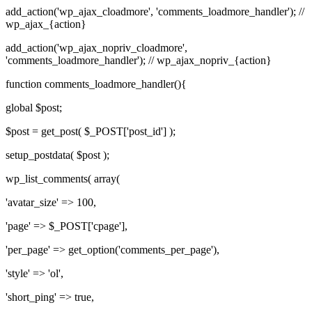
add_action('wp_ajax_cloadmore', 'comments_loadmore_handler'); //
wp_ajax_{action}
add_action('wp_ajax_nopriv_cloadmore',
'comments_loadmore_handler'); // wp_ajax_nopriv_{action}
function comments_loadmore_handler(){
global $post;
$post = get_post( $_POST['post_id'] );
setup_postdata( $post );
wp_list_comments( array(
'avatar_size' => 100,
'page' => $_POST['cpage'],
'per_page' => get_option('comments_per_page'),
'style' => 'ol',
'short_ping' => true,