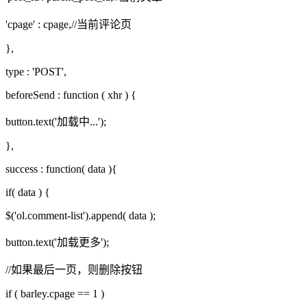
'cpage' : cpage,//当前评论页
},
type : 'POST',
beforeSend : function ( xhr ) {
button.text('加载中...');
},
success : function( data ){
if( data ) {
$('ol.comment-list').append( data );
button.text('加载更多');
//如果最后一页，则删除按钮
if ( barley.cpage == 1 )