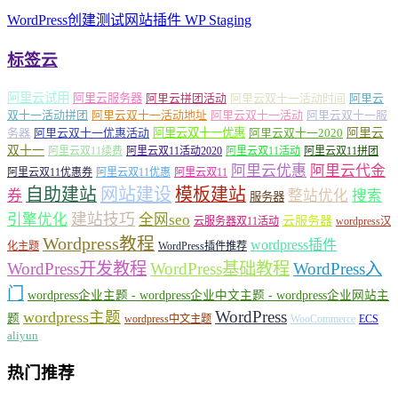
WordPress创建测试网站插件 WP Staging
标签云
阿里云试用
阿里云服务器
阿里云拼团活动
阿里云双十一活动时间
阿里云
双十一活动拼团
阿里云双十一活动地址
阿里云双十一活动
阿里云双十一服
务器
阿里云双十一优惠活动
阿里云双十一优惠
阿里云双十一2020
阿里云
双十一
阿里云双11续费
阿里云双11活动2020
阿里云双11活动
阿里云双11拼团
阿里云优惠
阿里云代金
阿里云双11优惠券
阿里云双11优惠
阿里云双11
自助建站
网站建设
模板建站
券
整站优化
搜索
服务器
建站技巧
引擎优化
全网seo
云服务器
云服务器双11活动
wordpress汉
Wordpress教程
wordpress插件
化主题
WordPress插件推荐
WordPress开发教程
WordPress基础教程
WordPress入
门
wordpress企业主题 - wordpress企业中文主题 - wordpress企业网站主
WordPress
wordpress主题
题
wordpress中文主题
WooCommerce
ECS
aliyun
热门推荐