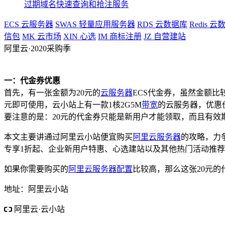
过期域名快速查询和抢注服务
ECS
云服务器
SWAS
轻量应用服务器
RDS
云数据库
Redis
云数
信包
MK
云市场
XIN
心选
IM
商标注册
JZ
自营建站
阿里云·2020采购季
阿里云·云小站低至74元/年
采购季2核4G内存5M带宽 1112元/3
一：代金券优惠
首先，有一张金额为20元的
云服务器
ECS代金券，虽然金额比较
元即可使用，云小站上有一款1核2G5M
带宽
的云服务器，优惠价
要注意的是：20元的代金券只能是新用户才能领取，而且有效
本文主要讲通过阿里云小站便宜购买
阿里云服务器
的攻略，力
专享1折起、企业新用户特惠、心选建站以及其他热门活动推
如果你需要购买的
阿里云服务器
配置
比较高，那么这张20元的
地址：阿里云小站
阿里云·云小站
新老用户领券可享受优惠
1核2G 74元/年 223元/3年 送数据库