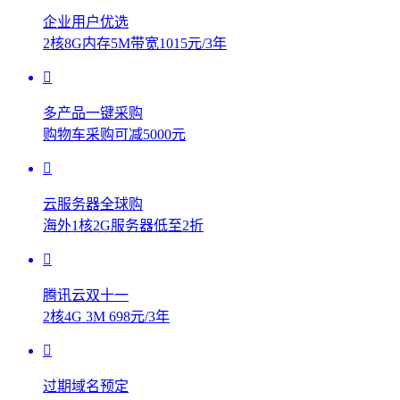
企业用户优选
2核8G内存5M带宽1015元/3年
多产品一键采购
购物车采购可减5000元
云服务器全球购
海外1核2G服务器低至2折
腾讯云双十一
2核4G 3M 698元/3年
过期域名预定