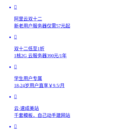
阿里云双十二
新老用户服务器仅需57元起
双十二低至1折
1核2G 云服务器390元/1年
学生用户专属
18-24岁用户直享￥9.5/月
云·速成美站
千套模板，自己动手建网站