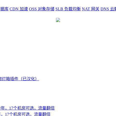
据库
CDN
加速
OSS
对象存储
SLB
负载均衡
NAT
网关
DNS
云
图片/相册画廊灯箱插件（已汉化）
元/年，17个机房可选，流量翻倍