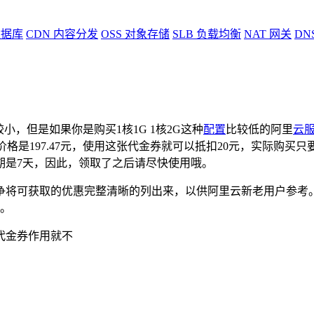
据库
CDN
内容分发
OSS
对象存储
SLB
负载均衡
NAT
网关
DN
年
小，但是如果你是购买1核1G 1核2G这种
配置
比较低的阿里
云
格是197.47元，使用这张代金券就可以抵扣20元，实际购买只要1
期是7天，因此，领取了之后请尽快使用哦。
争将可获取的优惠完整清晰的列出来，以供阿里云新老用户参考
荐。
代金券作用就不
和存储