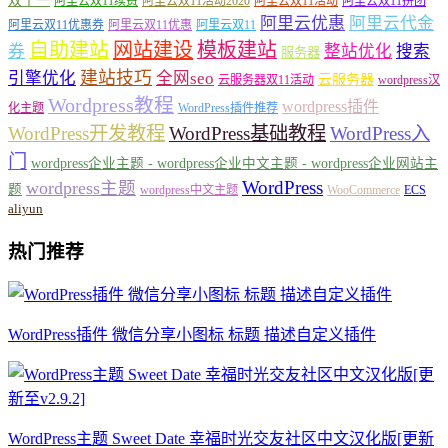
双十一
阿里云双11续费
阿里云双11活动2020
阿里云双11活动
阿里云双11拼团
阿里云优惠
阿里云代金
阿里云双11优惠券
阿里云双11优惠
阿里云双11
自助建站
网站建设
模板建站
券
整站优化
搜索
服务器
建站技巧
引擎优化
全网seo
云服务器
云服务器双11活动
wordpress汉
Wordpress教程
wordpress插件
化主题
WordPress插件推荐
WordPress开发教程
WordPress基础教程
WordPress入
门
wordpress企业主题 - wordpress企业中文主题 - wordpress企业网站主
WordPress
wordpress主题
题
wordpress中文主题
WooCommerce
ECS
aliyun
热门推荐
WordPress插件 微信分享小图标 标题 描述自定义插件
WordPress主题 Sweet Date 幸福时光交友社区中文汉化版[更新