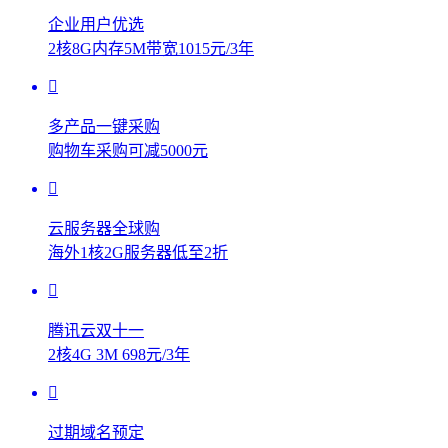
企业用户优选
2核8G内存5M带宽1015元/3年
多产品一键采购
购物车采购可减5000元
云服务器全球购
海外1核2G服务器低至2折
腾讯云双十一
2核4G 3M 698元/3年
过期域名预定