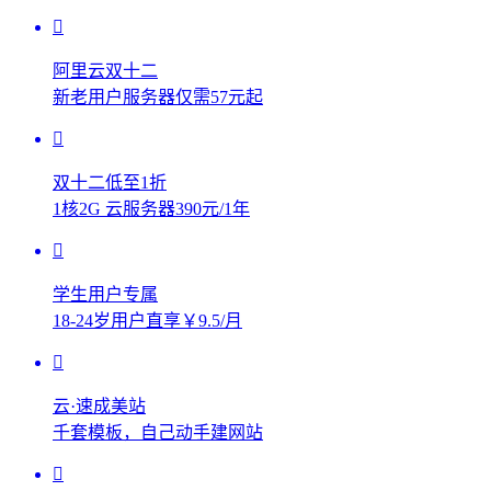
阿里云双十二
新老用户服务器仅需57元起
双十二低至1折
1核2G 云服务器390元/1年
学生用户专属
18-24岁用户直享￥9.5/月
云·速成美站
千套模板，自己动手建网站