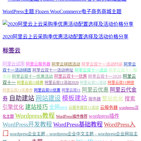
WordPress主题 Flozen WooCommerce电子商务商城主题
2020阿里云上云采购季优惠活动配置选择及活动价格分享
标签云
阿里云试用
阿里云服务器
阿里云拼团活动
阿里云双十一活动时间
阿里云
双十一活动拼团
阿里云双十一活动地址
阿里云双十一活动
阿里云双十一服
务器
阿里云双十一优惠活动
阿里云双十一优惠
阿里云双十一2020
阿里云
双十一
阿里云双11续费
阿里云双11活动2020
阿里云双11活动
阿里云双11拼团
阿里云优惠
阿里云代金
阿里云双11优惠券
阿里云双11优惠
阿里云双11
自助建站
网站建设
模板建站
券
整站优化
搜索
服务器
建站技巧
引擎优化
全网seo
云服务器
云服务器双11活动
wordpress汉
Wordpress教程
wordpress插件
化主题
WordPress插件推荐
WordPress开发教程
WordPress基础教程
WordPress入
门
wordpress企业主题 - wordpress企业中文主题 - wordpress企业网站主