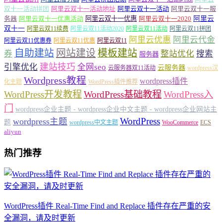
双十一活动拼团
阿里云双十一活动地址
阿里云双十一活动
阿里云双十一服
务器
阿里云双十一优惠活动
阿里云双十一优惠
阿里云双十一2020
阿里云
双十一
阿里云双11续费
阿里云双11活动2020
阿里云双11活动
阿里云双11拼团
阿里云优惠
阿里云代金
阿里云双11优惠券
阿里云双11优惠
阿里云双11
自助建站
网站建设
模板建站
券
整站优化
搜索
服务器
建站技巧
引擎优化
全网seo
云服务器
云服务器双11活动
wordpress汉
Wordpress教程
wordpress插件
化主题
WordPress插件推荐
WordPress开发教程
WordPress基础教程
WordPress入
门
wordpress企业主题 - wordpress企业中文主题 - wordpress企业网站主
WordPress
wordpress主题
题
wordpress中文主题
WooCommerce
ECS
aliyun
热门推荐
WordPress插件 Real-Time Find and Replace 插件存在严重的安
全漏洞，请及时更新