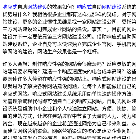
响应式
自助
网站建设
的效果如何？
响应式
自助
网站建设
系统的
优势是什么？我相信很多企业都有这样或那样的疑虑。对于网
站建设，更多的企业惯性思维是找一家网站建设公司，委托第
三方网站建设公司完成企业网站的建设。事实上，目前的网站
建设并不一定要依靠第三方网站建设公司。借助响应式自助网
站建设系统，企业自身可以快速独立完成企业官网、手机官网
等网站的建设，网站生产效果也是一个杠杆。
许多人会想：制作响应性强的网站会很麻烦吗？反应灵敏的网
站建筑要求高吗？建造一个响应速度快的电台成本高吗？这些
疑虑使许多人停留在响应性强的网站上。响应式网站建设的出
现就是为了解决各种网站建设问题，让每个人都能做出自己的
响应式网站。响应式网站建设系统采用简单快速的操作方法，
无需理解编程代码即可创建自己的响应式网站。自助式网站建
设系统是帮助中小企业和个人快速建立网站。方便、快捷、简
单的建站方式，让您在建站过程中节省了大量的人力、物力和
资金。现在越来越多的企业希望通过网络为自己带来利益，从
而建立网络营销渠道。网络营销渠道的核心是建立企业网站，
通过网站开发自己的渠道。响应式网站建筑系统的优点是什