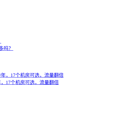
）
很多吗？
元/年，17个机房可选，流量翻倍