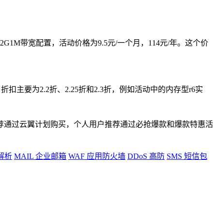
1M带宽配置，活动价格为9.5元/一个月，114元/年。这个价
扣主要为2.2折、2.25折和2.3折，例如活动中的内存型r6实
荐通过云翼计划购买，个人用户推荐通过必抢爆款和爆款特惠活
解析
MAIL
企业邮箱
WAF
应用防火墙
DDoS
高防
SMS
短信包