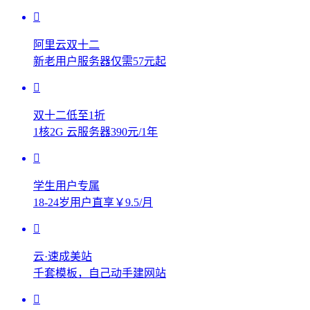
阿里云双十二
新老用户服务器仅需57元起
双十二低至1折
1核2G 云服务器390元/1年
学生用户专属
18-24岁用户直享￥9.5/月
云·速成美站
千套模板，自己动手建网站