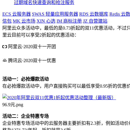
过期域名快速查询和抢注服务
ECS
云服务器
SWAS
轻量应用服务器
RDS
云数据库
Redis
云数
信包
MK
云市场
XIN
心选
IM
商标注册
JZ
自营建站
阿里云众多活动中，最低的是0.73折起的双11优惠活动，
里云目前可以享受2折起的优惠活动：
阿里云·2020双十一开团
新老用户参与拼团享受1折
1核2G 85元/1年 254元/3年 购买多
腾讯云·2020双十一优惠
1核2G 88元/年 2核4G 3M 698元/年
香港免备 2核4G 5M 889元
活动一：必抢爆款活动
在必抢爆款活动中，用户直接购买可以最低享受0.95折的优惠价
96.9元.png
活动二：企业特惠专场
企业特惠专场活动中的云服务器主要折扣有2.3折，例如活动价格为104