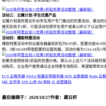
格为1371.72/年起，折扣就是2.6折。
活动三：云翼计划-学生优惠产品
云翼计划是阿里云针对学生用户专门推出的优惠活动，推出的云服务
格实际低于2折，只是活动仅限学生用户或者24岁以下认证用
活动四：爆款特惠活动
爆款特惠活动中的云服务器最低折扣为0.95折，配置也是96.9元
例，2核16G6M带宽配置的云服务器，活动价格为1514.34元/1
如果您是想获得2折起的优惠价格，那么以上这几个活动是阿
动购买，企业用户推荐通过企业特惠专场购买，希望能帮到大
ECS
云服务器
SWAS
轻量应用服务器
RDS
云数据库
Redis
云数
MK
云市场
XIN
心选
IM
商标
JZ
自营建站
最后编辑于：2020/10/27
作者：黛云轩