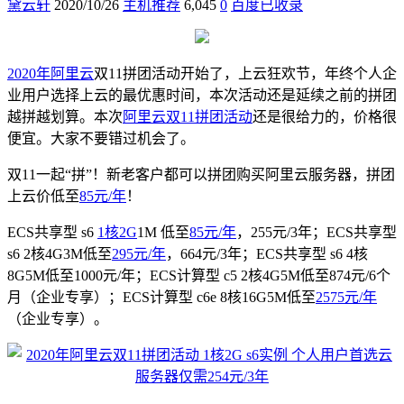
黛云轩
2020/10/26
主机推荐
6,045
0
百度已收录
2020年阿里云
双11拼团活动开始了，上云狂欢节，年终个人企
业用户选择上云的最优惠时间，本次活动还是延续之前的拼团
越拼越划算。本次
阿里云双11拼团活动
还是很给力的，价格很
便宜。大家不要错过机会了。
双11一起“拼”！新老客户都可以拼团购买阿里云服务器，拼团
上云价低至
85元/年
！
ECS共享型 s6
1核2G
1M 低至
85元/年
，255元/3年；ECS共享型
s6 2核4G3M低至
295元/年
，664元/3年；ECS共享型 s6 4核
8G5M低至1000元/年；ECS计算型 c5 2核4G5M低至874元/6个
月（企业专享）；ECS计算型 c6e 8核16G5M低至
2575元/年
（企业专享）。