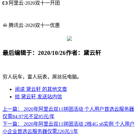
阿里云·2020双十一开团
新老用户参与拼团享受1折
1核2G 85元/1年 254元/3年 购买多
年更划算
腾讯云·2020双十一优惠
1核2G 88元/年 2核4G 3M 698元/年
香港免备 2核4G 5M 889元
最后编辑于：2020/10/26
作者：黛云轩
穷人玩车，富人玩表，屌丝玩电脑。
阅读 黛云轩 的其他文章
给 黛云轩 发送站内信
上一篇：
2020年阿里云双11拼团活动 个人用户首选云服务器
仅需84.97元不足85元/年
下一篇：
2020年阿里云双11拼团活动 2核4G s6实例 个人用户
小企业首选云服务器仅需226元/1年