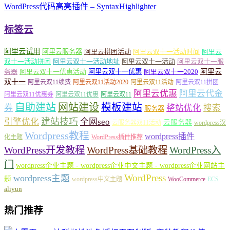
WordPress代码高亮插件 – SyntaxHighlighter
标签云
阿里云试用
阿里云服务器
阿里云拼团活动
阿里云双十一活动时间
阿里云
双十一活动拼团
阿里云双十一活动地址
阿里云双十一活动
阿里云双十一服
务器
阿里云双十一优惠活动
阿里云双十一优惠
阿里云双十一2020
阿里云
双十一
阿里云双11续费
阿里云双11活动2020
阿里云双11活动
阿里云双11拼团
阿里云优惠
阿里云代金
阿里云双11优惠券
阿里云双11优惠
阿里云双11
自助建站
网站建设
模板建站
券
整站优化
搜索
服务器
建站技巧
引擎优化
全网seo
云服务器
云服务器双11活动
wordpress汉
Wordpress教程
wordpress插件
化主题
WordPress插件推荐
WordPress开发教程
WordPress基础教程
WordPress入
门
wordpress企业主题 - wordpress企业中文主题 - wordpress企业网站主
WordPress
wordpress主题
题
wordpress中文主题
WooCommerce
ECS
aliyun
热门推荐