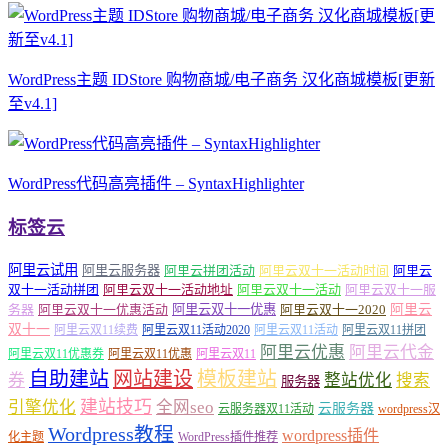
WordPress主题 IDStore 购物商城/电子商务 汉化商城模板[更新
至v4.1]
WordPress代码高亮插件 – SyntaxHighlighter
标签云
阿里云试用
阿里云服务器
阿里云拼团活动
阿里云双十一活动时间
阿里云
双十一活动拼团
阿里云双十一活动地址
阿里云双十一活动
阿里云双十一服
务器
阿里云双十一优惠活动
阿里云双十一优惠
阿里云双十一2020
阿里云
双十一
阿里云双11续费
阿里云双11活动2020
阿里云双11活动
阿里云双11拼团
阿里云优惠
阿里云代金
阿里云双11优惠券
阿里云双11优惠
阿里云双11
自助建站
网站建设
模板建站
券
整站优化
搜索
服务器
建站技巧
引擎优化
全网seo
云服务器
云服务器双11活动
wordpress汉
Wordpress教程
wordpress插件
化主题
WordPress插件推荐