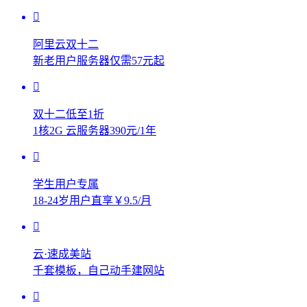
阿里云双十二
新老用户服务器仅需57元起
双十二低至1折
1核2G 云服务器390元/1年
学生用户专属
18-24岁用户直享￥9.5/月
云·速成美站
千套模板，自己动手建网站