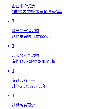
企业用户优选
2核8G内存5M带宽1015元/3年
多产品一键采购
购物车采购可减5000元
云服务器全球购
海外1核2G服务器低至2折
腾讯云双十一
2核4G 3M 698元/3年
过期域名预定