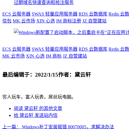
过期域名快速查询和抢注服务
ECS
云服务器
SWAS
轻量应用服务器
RDS
云数据库
Redis
云数
信包
MK
云市场
XIN
心选
IM
商标注册
JZ
自营建站
ECS
云服务器
SWAS
轻量应用服务器
RDS
云数据库
Redis
云数
MK
云市场
XIN
心选
IM
商标
JZ
自营建站
最后编辑于：2022/1/15
作者：黛云轩
穷人玩车，富人玩表，屌丝玩电脑。
阅读 黛云轩 的其他文章
给 黛云轩 发送站内信
上一篇：
Windows补丁安装报错 80070005，求解决办法