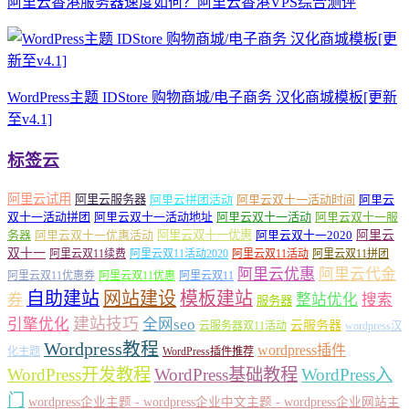
阿里云香港服务器速度如何？阿里云香港VPS综合测评
WordPress主题 IDStore 购物商城/电子商务 汉化商城模板[更新
至v4.1]
标签云
阿里云试用
阿里云服务器
阿里云拼团活动
阿里云双十一活动时间
阿里云
双十一活动拼团
阿里云双十一活动地址
阿里云双十一活动
阿里云双十一服
务器
阿里云双十一优惠活动
阿里云双十一优惠
阿里云双十一2020
阿里云
双十一
阿里云双11续费
阿里云双11活动2020
阿里云双11活动
阿里云双11拼团
阿里云优惠
阿里云代金
阿里云双11优惠券
阿里云双11优惠
阿里云双11
自助建站
网站建设
模板建站
券
整站优化
搜索
服务器
建站技巧
引擎优化
全网seo
云服务器
云服务器双11活动
wordpress汉
Wordpress教程
wordpress插件
化主题
WordPress插件推荐
WordPress开发教程
WordPress基础教程
WordPress入
门
wordpress企业主题 - wordpress企业中文主题 - wordpress企业网站主