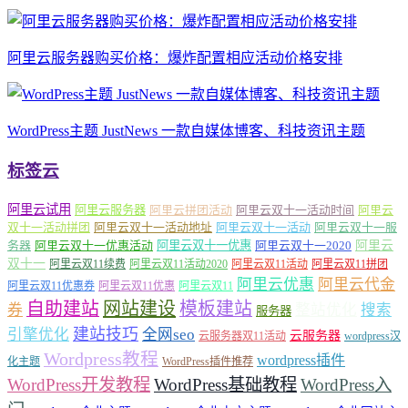
阿里云服务器购买价格：爆炸配置相应活动价格安排
WordPress主题 JustNews 一款自媒体博客、科技资讯主题
标签云
阿里云试用
阿里云服务器
阿里云拼团活动
阿里云双十一活动时间
阿里云
双十一活动拼团
阿里云双十一活动地址
阿里云双十一活动
阿里云双十一服
务器
阿里云双十一优惠活动
阿里云双十一优惠
阿里云双十一2020
阿里云
双十一
阿里云双11续费
阿里云双11活动2020
阿里云双11活动
阿里云双11拼团
阿里云优惠
阿里云代金
阿里云双11优惠券
阿里云双11优惠
阿里云双11
自助建站
网站建设
模板建站
券
整站优化
搜索
服务器
建站技巧
引擎优化
全网seo
云服务器
云服务器双11活动
wordpress汉
Wordpress教程
wordpress插件
化主题
WordPress插件推荐
WordPress开发教程
WordPress基础教程
WordPress入