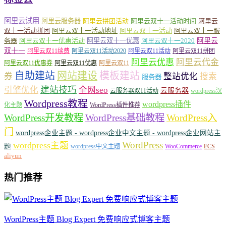
阿里云试用
阿里云服务器
阿里云拼团活动
阿里云双十一活动时间
阿里云
双十一活动拼团
阿里云双十一活动地址
阿里云双十一活动
阿里云双十一服
务器
阿里云双十一优惠活动
阿里云双十一优惠
阿里云双十一2020
阿里云
双十一
阿里云双11续费
阿里云双11活动2020
阿里云双11活动
阿里云双11拼团
阿里云优惠
阿里云代金
阿里云双11优惠券
阿里云双11优惠
阿里云双11
自助建站
网站建设
模板建站
券
整站优化
搜索
服务器
建站技巧
引擎优化
全网seo
云服务器
云服务器双11活动
wordpress汉
Wordpress教程
wordpress插件
化主题
WordPress插件推荐
WordPress开发教程
WordPress基础教程
WordPress入
门
wordpress企业主题 - wordpress企业中文主题 - wordpress企业网站主
WordPress
wordpress主题
题
wordpress中文主题
WooCommerce
ECS
aliyun
热门推荐
WordPress主题 Blog Expert 免费响应式博客主题