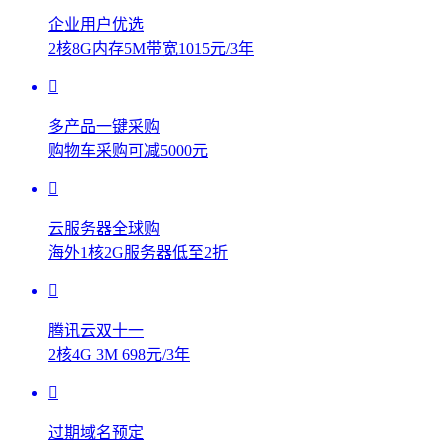
企业用户优选
2核8G内存5M带宽1015元/3年
多产品一键采购
购物车采购可减5000元
云服务器全球购
海外1核2G服务器低至2折
腾讯云双十一
2核4G 3M 698元/3年
过期域名预定