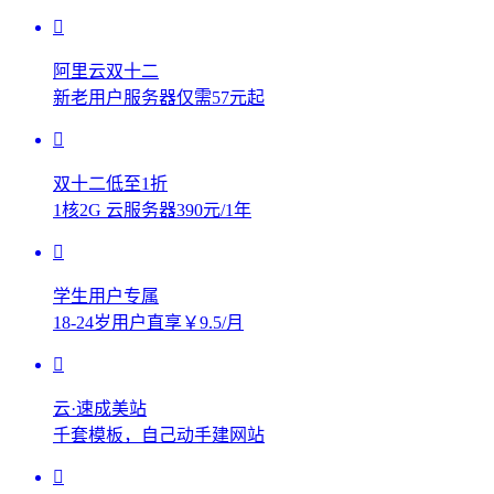
阿里云双十二
新老用户服务器仅需57元起
双十二低至1折
1核2G 云服务器390元/1年
学生用户专属
18-24岁用户直享￥9.5/月
云·速成美站
千套模板，自己动手建网站