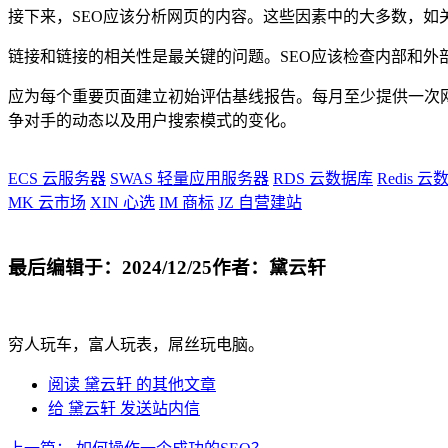
接下来，SEO应该分析网页的内容。这些因素中的大多数，如
链接和链接的相关性是最关键的问题。SEO应该检查内部和外
应为每个重要页面建立初始评估基线报告。每月至少提供一次网站状态
争对手的动态以及用户搜索模式的变化。
ECS
云服务器
SWAS
轻量应用服务器
RDS
云数据库
Redis
云数
MK
云市场
XIN
心选
IM
商标
JZ
自营建站
最后编辑于：2024/12/25
作者：黛云轩
穷人玩车，富人玩表，屌丝玩电脑。
阅读 黛云轩 的其他文章
给 黛云轩 发送站内信