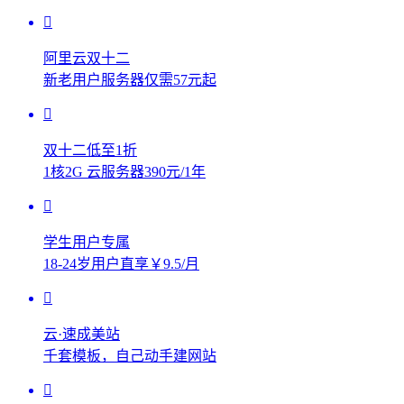
阿里云双十二
新老用户服务器仅需57元起
双十二低至1折
1核2G 云服务器390元/1年
学生用户专属
18-24岁用户直享￥9.5/月
云·速成美站
千套模板，自己动手建网站