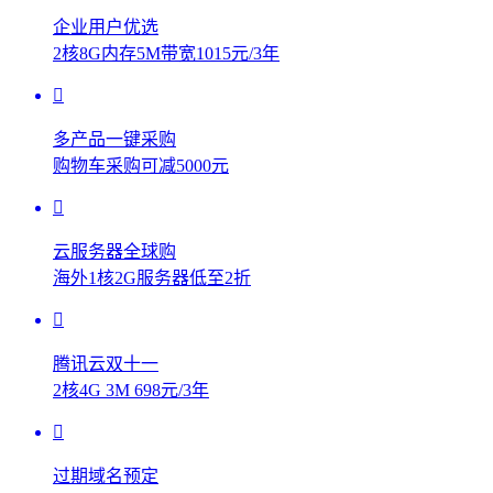
企业用户优选
2核8G内存5M带宽1015元/3年
多产品一键采购
购物车采购可减5000元
云服务器全球购
海外1核2G服务器低至2折
腾讯云双十一
2核4G 3M 698元/3年
过期域名预定