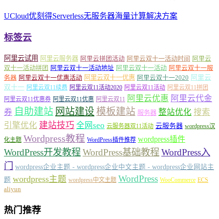
UCloud优刻得Serverless无服务器海量计算解决方案
标签云
阿里云试用
阿里云服务器
阿里云拼团活动
阿里云双十一活动时间
阿里云
双十一活动拼团
阿里云双十一活动地址
阿里云双十一活动
阿里云双十一服
务器
阿里云双十一优惠活动
阿里云双十一优惠
阿里云双十一2020
阿里云
双十一
阿里云双11续费
阿里云双11活动2020
阿里云双11活动
阿里云双11拼团
阿里云优惠
阿里云代金
阿里云双11优惠券
阿里云双11优惠
阿里云双11
自助建站
网站建设
模板建站
券
整站优化
搜索
服务器
建站技巧
引擎优化
全网seo
云服务器
云服务器双11活动
wordpress汉
Wordpress教程
wordpress插件
化主题
WordPress插件推荐
WordPress开发教程
WordPress基础教程
WordPress入
门
wordpress企业主题 - wordpress企业中文主题 - wordpress企业网站主
WordPress
wordpress主题
题
wordpress中文主题
WooCommerce
ECS
aliyun
热门推荐