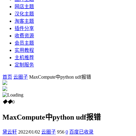
网店主题
汉化主题
淘客主题
插件分享
收费资源
会员主题
实用教程
主机推荐
定制服务
首页
云圈子
MaxCompute中python udf报错
◆
◆
0
MaxCompute中python udf报错
黛云轩
2022/01/02
云圈子
956
0
百度已收录