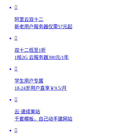
阿里云双十二
新老用户服务器仅需57元起
双十二低至1折
1核2G 云服务器390元/1年
学生用户专属
18-24岁用户直享￥9.5/月
云·速成美站
千套模板，自己动手建网站