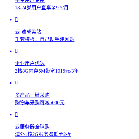
学生用户专属
18-24岁用户直享￥9.5/月
云·速成美站
千套模板，自己动手建网站
企业用户优选
2核8G内存5M带宽1015元/3年
多产品一键采购
购物车采购可减5000元
云服务器全球购
海外1核2G服务器低至2折