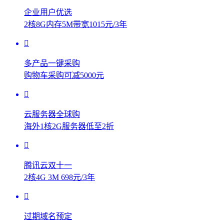
企业用户优选
2核8G内存5M带宽1015元/3年
多产品一键采购
购物车采购可减5000元
云服务器全球购
海外1核2G服务器低至2折
腾讯云双十一
2核4G 3M 698元/3年
过期域名预定