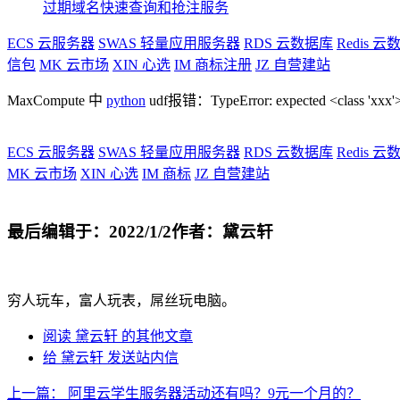
过期域名快速查询和抢注服务
ECS
云服务器
SWAS
轻量应用服务器
RDS
云数据库
Redis
云数
信包
MK
云市场
XIN
心选
IM
商标注册
JZ
自营建站
MaxCompute 中
python
udf报错：TypeError: expected <class 'xxx'> b
ECS
云服务器
SWAS
轻量应用服务器
RDS
云数据库
Redis
云数
MK
云市场
XIN
心选
IM
商标
JZ
自营建站
最后编辑于：2022/1/2
作者：黛云轩
穷人玩车，富人玩表，屌丝玩电脑。
阅读 黛云轩 的其他文章
给 黛云轩 发送站内信
上一篇：
阿里云学生服务器活动还有吗？9元一个月的？