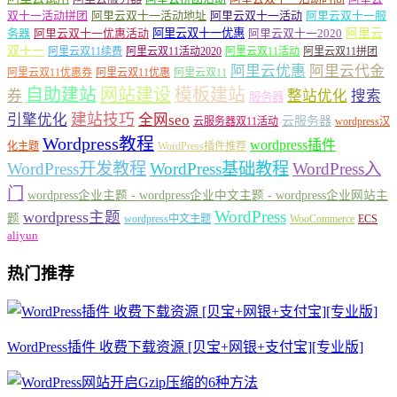
双十一活动拼团
阿里云双十一活动地址
阿里云双十一活动
阿里云双十一服
务器
阿里云双十一优惠活动
阿里云双十一优惠
阿里云双十一2020
阿里云
双十一
阿里云双11续费
阿里云双11活动2020
阿里云双11活动
阿里云双11拼团
阿里云优惠
阿里云代金
阿里云双11优惠券
阿里云双11优惠
阿里云双11
自助建站
网站建设
模板建站
券
整站优化
搜索
服务器
建站技巧
引擎优化
全网seo
云服务器
云服务器双11活动
wordpress汉
Wordpress教程
wordpress插件
化主题
WordPress插件推荐
WordPress开发教程
WordPress基础教程
WordPress入
门
wordpress企业主题 - wordpress企业中文主题 - wordpress企业网站主
WordPress
wordpress主题
题
wordpress中文主题
WooCommerce
ECS
aliyun
热门推荐
WordPress插件 收费下载资源 [贝宝+网银+支付宝][专业版]