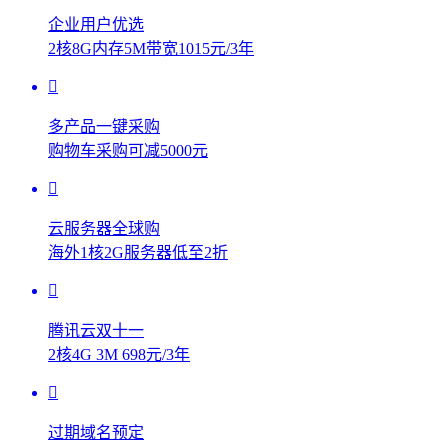
企业用户优选
2核8G内存5M带宽1015元/3年
多产品一键采购
购物车采购可减5000元
云服务器全球购
海外1核2G服务器低至2折
腾讯云双十一
2核4G 3M 698元/3年
过期域名预定