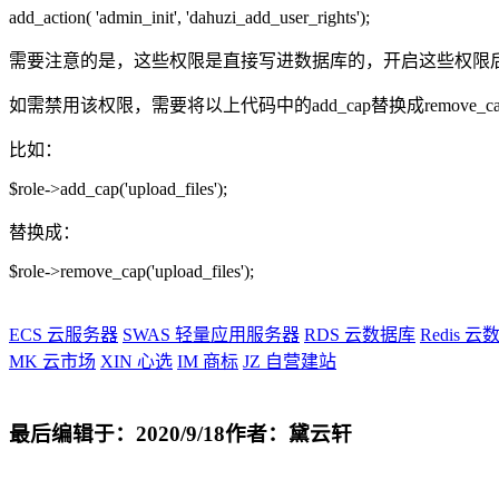
add_action( 'admin_init', 'dahuzi_add_user_rights');
需要注意的是，这些权限是直接写进数据库的，开启这些权限
如需禁用该权限，需要将以上代码中的add_cap替换成remove_ca
比如：
$role->add_cap('upload_files');
替换成：
$role->remove_cap('upload_files');
ECS
云服务器
SWAS
轻量应用服务器
RDS
云数据库
Redis
云数
MK
云市场
XIN
心选
IM
商标
JZ
自营建站
最后编辑于：2020/9/18
作者：黛云轩