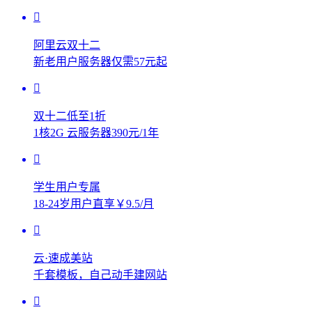
阿里云双十二
新老用户服务器仅需57元起
双十二低至1折
1核2G 云服务器390元/1年
学生用户专属
18-24岁用户直享￥9.5/月
云·速成美站
千套模板，自己动手建网站