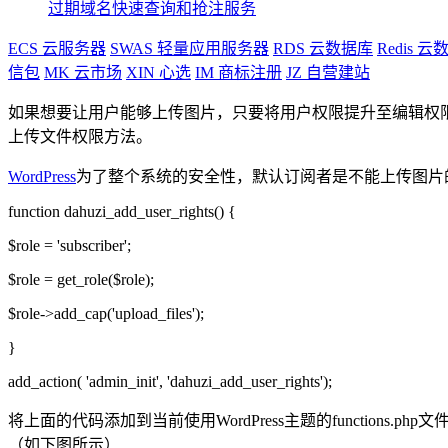
过期域名快速查询和抢注服务
ECS
云服务器
SWAS
轻量应用服务器
RDS
云数据库
Redis
云数
信包
MK
云市场
XIN
心选
IM
商标注册
JZ
自营建站
如果想要让用户能够上传图片，只要将用户权限提升至编辑权
上传文件权限方法。
WordPress
为了整个系统的安全性，默认订阅者是不能上传图片
function dahuzi_add_user_rights() {
$role = 'subscriber';
$role = get_role($role);
$role->add_cap('upload_files');
}
add_action( 'admin_init', 'dahuzi_add_user_rights');
将上面的代码添加到当前使用WordPress主题的functi
（如下图所示）