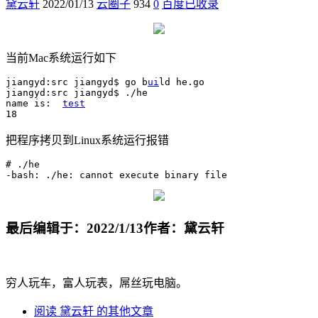
黛云轩
2022/01/13
云圈子
934
0
百度已收录
当前Mac系统运行如下
jiangyd:src jiangyd$ go b
ui
ld he.go

jiangyd:src jiangyd$ ./he

name is:  
test
把程序拷贝到Linux系统运行报错
# ./he

最后编辑于：2022/1/13
作者：黛云轩
穷人玩车，富人玩表，屌丝玩电脑。
阅读 黛云轩 的其他文章