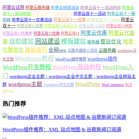
阿里云试用
阿里云服务器
阿里云拼团活动
阿里云双十一活动时间
阿里云
双十一活动拼团
阿里云双十一活动地址
阿里云双十一活动
阿里云双十一服
务器
阿里云双十一优惠活动
阿里云双十一优惠
阿里云双十一2020
阿里云
双十一
阿里云双11续费
阿里云双11活动2020
阿里云双11活动
阿里云双11拼团
阿里云优惠
阿里云代金
阿里云双11优惠券
阿里云双11优惠
阿里云双11
自助建站
网站建设
模板建站
券
整站优化
搜索
服务器
建站技巧
引擎优化
全网seo
云服务器
云服务器双11活动
wordpress汉
Wordpress教程
wordpress插件
化主题
WordPress插件推荐
WordPress开发教程
WordPress基础教程
WordPress入
门
wordpress企业主题 - wordpress企业中文主题 - wordpress企业网站主
WordPress
wordpress主题
题
wordpress中文主题
WooCommerce
ECS
aliyun
热门推荐
WordPress插件推荐：XML 站点地图 & 谷歌新闻订阅源