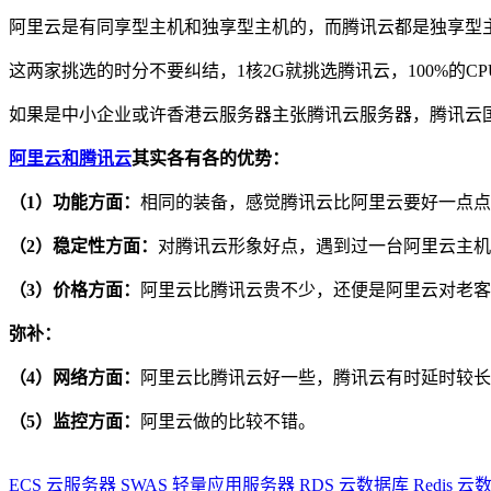
阿里云
是有同享型主机和独享型主机的，而腾讯云都是独享型
这两家挑选的时分不要纠结，1核2G就挑选腾讯云，100%的
如果是中小企业或许香港云服务器主张腾讯云服务器，腾讯云国外
阿里云和腾讯云
其实各有各的优势：
（1）功能方面：
相同的装备，感觉腾讯云比阿里云要好一点点
（2）稳定性方面：
对腾讯云形象好点，遇到过一台阿里云主机
（3）价格方面：
阿里云比腾讯云贵不少，还便是阿里云对老客
弥补：
（4）网络方面：
阿里云比腾讯云好一些，腾讯云有时延时较长
（5）监控方面：
阿里云做的比较不错。
ECS
云服务器
SWAS
轻量应用服务器
RDS
云数据库
Redis
云数