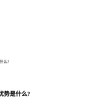
什么?
优势是什么?