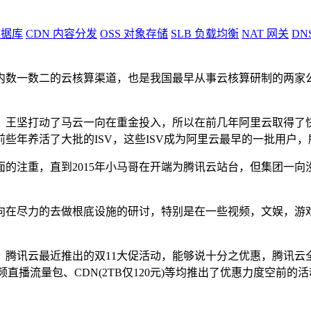
据库
CDN
内容分发
OSS
对象存储
SLB
负载均衡
NAT
网关
DN
内数一数二的云核算渠道，也是我国最早从事云核算研制的两家
，王坚打动了马云一向在重金投入，所以在前几年阿里云取得了
前些年养活了大批的ISV，这些ISV成为阿里云最早的一批用
注重，直到2015年小马哥在开端为腾讯云站台，但集团一向没有
向在尽力的去做根底设施的研讨，特别是在一些视频，文娱，游
，腾讯云最近推出的双11大促活动，能够说十分之优惠，腾讯云
直播流量包、CDN(2TB仅120元)等均推出了优惠力度空前