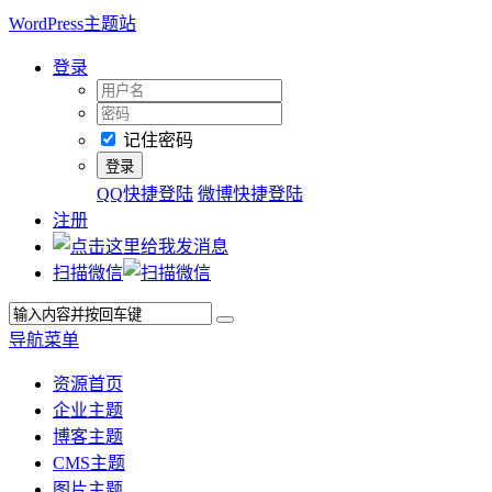
WordPress主题站
登录
记住密码
QQ快捷登陆
微博快捷登陆
注册
扫描微信
导航菜单
资源首页
企业主题
博客主题
CMS主题
图片主题