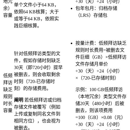
地冗
÷30（天）÷24（小时）
单个文件小于64 KB，
余）
包年包月：归档存储
依照64 KB核算；大于
容量
（LRS）存储包
或等于64 KB，依照实
践巨细核算。
按量计费：低频拜访缺乏
规则时长费用=被删去文
针对低频拜访类型的文
件巨细（GB）×低频拜访
件，假如存储时刻缺乏
文件存储月单价
30天（即720小时）提早
÷30（天）÷24（小时）
被删去，则会收取剩余
低频
×（720-已存储时刻）
时刻（720-已存储时
拜访
刻）的存储费用。
缺乏
示例：100 GB低频拜访
规则
（本地冗余）类型文件存
阐明
若低频拜访或归档
时长
储20天（480小时）后被
存储文件被覆写（例如
容量
删去，则该项费用
上传或复制同名文件到
=100（GB）×0.08（元）
相同方位），也会视为
÷30（天）÷24（小时）
被删去。