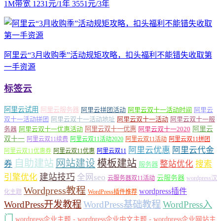
1M带宽 1231元/1年 3551元/3年
阿里云“3月收购季”活动规矩攻略，扣头福利不能错失收取第
一手资源
标签云
阿里云试用
阿里云服务器
阿里云拼团活动
阿里云双十一活动时间
阿里云
双十一活动拼团
阿里云双十一活动地址
阿里云双十一活动
阿里云双十一服
务器
阿里云双十一优惠活动
阿里云双十一优惠
阿里云双十一2020
阿里云
双十一
阿里云双11续费
阿里云双11活动2020
阿里云双11活动
阿里云双11拼团
阿里云优惠
阿里云代金
阿里云双11优惠券
阿里云双11优惠
阿里云双11
自助建站
网站建设
模板建站
券
整站优化
搜索
服务器
建站技巧
引擎优化
全网seo
云服务器
云服务器双11活动
wordpress汉
Wordpress教程
wordpress插件
化主题
WordPress插件推荐
WordPress开发教程
WordPress基础教程
WordPress入
门
wordpress企业主题 - wordpress企业中文主题 - wordpress企业网站主