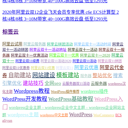
2020年阿里云双12企业飞天会员专享优惠 c6e ECS计算型 2
核/4核/8核 3~10M带宽 40~100G高效云盘 低至1293元
标签云
阿里云试用
阿里云服务器
阿里云拼团活动
阿里云双十一活动时间
阿里云
双十一活动拼团
阿里云双十一活动地址
阿里云双十一活动
阿里云双十一服
务器
阿里云双十一优惠活动
阿里云双十一优惠
阿里云双十一2020
阿里云
双十一
阿里云双11续费
阿里云双11活动2020
阿里云双11活动
阿里云双11拼团
阿里云优惠
阿里云代金
阿里云双11优惠券
阿里云双11优惠
阿里云双11
自助建站
网站建设
模板建站
券
整站优化
搜索
服务器
建站技巧
引擎优化
全网seo
云服务器
云服务器双11活动
wordpress汉
Wordpress教程
wordpress插件
化主题
WordPress插件推荐
WordPress开发教程
WordPress基础教程
WordPress入
门
wordpress企业主题 - wordpress企业中文主题 - wordpress企业网站主
WordPress
wordpress主题
题
wordpress中文主题
WooCommerce
ECS
aliyun