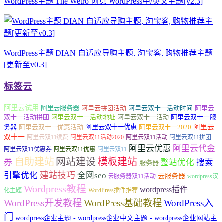
WordPress主题 The Wetro 创意 WordPress中/英文主题[v2.3]
WordPress主题 DIAN 自适应导购主题, 淘宝客, 购物推荐主题
[更新至v0.3]
标签云
阿里云试用
阿里云服务器
阿里云拼团活动
阿里云双十一活动时间
阿里云
双十一活动拼团
阿里云双十一活动地址
阿里云双十一活动
阿里云双十一服
务器
阿里云双十一优惠活动
阿里云双十一优惠
阿里云双十一2020
阿里云
双十一
阿里云双11续费
阿里云双11活动2020
阿里云双11活动
阿里云双11拼团
阿里云优惠
阿里云代金
阿里云双11优惠券
阿里云双11优惠
阿里云双11
自助建站
网站建设
模板建站
券
整站优化
搜索
服务器
建站技巧
引擎优化
全网seo
云服务器
云服务器双11活动
wordpress汉
Wordpress教程
wordpress插件
化主题
WordPress插件推荐
WordPress开发教程
WordPress基础教程
WordPress入
门
wordpress企业主题 - wordpress企业中文主题 - wordpress企业网站主