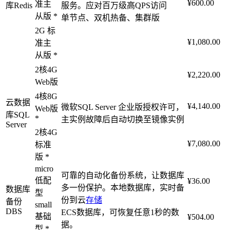
¥600.00
准主
库Redis
服务。应对百万级高QPS访问
从版 *
单节点、双机热备、集群版
2G 标
¥1,080.00
准主
从版 *
2核4G
¥2,220.00
Web版
4核8G
云数据
¥4,140.00
微软SQL Server 企业版授权许可，
Web版
库SQL
*
主实例故障后自动切换至镜像实例
Server
2核4G
¥7,080.00
标准
版 *
micro
可靠的自动化备份系统，让数据库
低配
¥36.00
多一份保护。本地数据库，实时备
数据库
型
份到云
存储
备份
small
DBS
ECS数据库，可恢复任意1秒的数
基础
¥504.00
据。
型 *