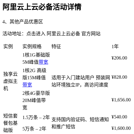
阿里云上云必备活动详情
4、其他产品优惠区
活动地址：点击进入 阿里云上云必备 官方网站
实例
实例规格
特征
1年
1核1G基础版
¥206.00
5M峰值
带宽
1核2G 高级
独享云
¥828.00
版15M峰值
适用于入门建站用户 预装网
虚拟主
带宽
站环境独立IP，高访问速度
机
2核4G豪华版
¥1,656.00
20M峰值带
宽
短信套
¥540.00
1.5万条 – 2年
支持国内验证码、短信通知
餐包基
和推广短信
¥1,600.00
5万条 – 2年
础版