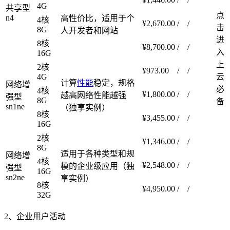
4G
共享型
点
n4
高性价比，适用于个
4核
¥2,670.00
/
/
击
8G
人开发者和网站
进
8核
¥8,700.00
/
/
入
16G
上
2核
¥973.00
/
/
4G
云
计算
性能
稳定，规格
网络增
必
4核
¥1,800.00
/
/
越高网络性能越强
强型
8G
备
sn1ne
（独享实例）
8核
¥3,455.00
/
/
16G
2核
¥1,346.00
/
/
8G
适用于各种类型和规
网络增
4核
¥2,548.00
/
/
模的企业级应用（独
强型
16G
sn2ne
享实例）
8核
¥4,950.00
/
/
32G
2、企业用户活动