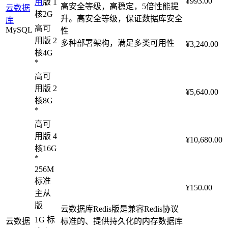
¥993.00
用
版 1
高安全等级，高稳定，5倍性能提
云数据
核2G
升。高安全等级，保证数据库安全
库
高可
MySQL
性
用版 2
多种部署架构，满足多类可用性
¥3,240.00
核4G
*
高可
用版 2
¥5,640.00
核8G
*
高可
用版 4
¥10,680.00
核16G
*
256M
标准
¥150.00
主从
版
云数据库Redis版是兼容Redis协议
1G 标
云数据
标准的、提供持久化的内存数据库