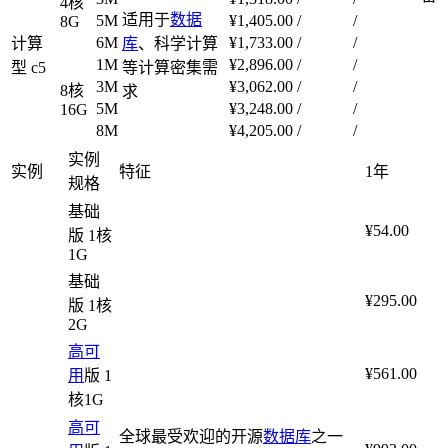
4核
适用于
数据
5M
¥1,405.00
/
/
8G
6M
¥1,733.00
/
/
计算
库
、科学计算
1M
¥2,896.00
/
/
型 c5
等计算密集需
3M
¥3,062.00
/
/
8核
求
5M
¥3,248.00
/
/
16G
8M
¥4,205.00
/
/
实例
实例
特征
1年
规格
基础
¥54.00
版 1核
1G
基础
¥295.00
版 1核
2G
高可
¥561.00
用
版 1
核1G
高可
全球最受欢迎的开源
数据库
之一