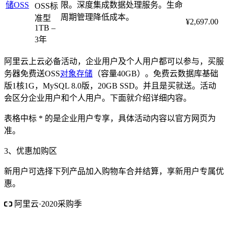
储
OSS
限。深度集成数据处理服务。生命
OSS标
周期管理降低成本。
准型
¥2,697.00
1TB –
3年
阿里云上云必备活动，企业用户及个人用户都可以参与，买服
务器免费送OSS
对象存储
（容量40GB）。免费云数据库基础
版1核1G，MySQL 8.0版，20GB SSD。并且是买就送。活动
会区分企业用户和个人用户。下面就介绍详细内容。
表格中标 * 的是企业用户专享，具体活动内容以官方网页为
准。
3、优惠加购区
新用户可选择下列产品加入购物车合并结算，享新用户专属优
惠。
阿里云·2020采购季
阿里云·云小站低至74元/年
采购季2核4G内存5M带宽 1112元/3