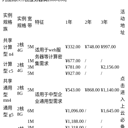
活
实例
实例
宽
动
规格
特征
1年
2年
3年
规格
带
地
族
址
共享
2核
5M
¥332.00
¥748.00
¥997.00
计算
适用于web服
4G
型 n4
务器等计算密
1M
¥677.00
/
/
集需求
计算
2核
3M
¥781.00
/
¥2,156.00
4G
型 c5
5M
¥927.00
/
/
点
共享
击
通用
2核
5M
¥543.00
¥868.00
¥1,140.00
进
8G
适用于中型企
型
入
mn4
业通用型需求
上
通用
2核
6M
¥1,096.00
/
¥1,645.00
云
8G
型 g5
必
1M
¥1,188.00
/
/
备
3M
¥1,318.00
/
/