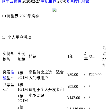
阿里云优惠
2020/02/27
主机推荐
2,070
0
百度已收录
阿里云·2020采购季
阿里云·云小站低至74元/年
采购季2核4G内存5M带宽 1112元/3
年
1、个人用户活动
活
2
实例规
实例
动
特征
1年
3年
年
格族
规格
地
址
突发
性
高性价比之选，适合
1核
¥89.00
/
¥229.00
2G1M
能
型 t5
入门级用户
共享型
1核
¥95.00
/
/
xn4
1G1M
适用于个人开发者和
小型网站
1核
¥142.00
/
/
2G1M
2核
¥1,446.00
/
/