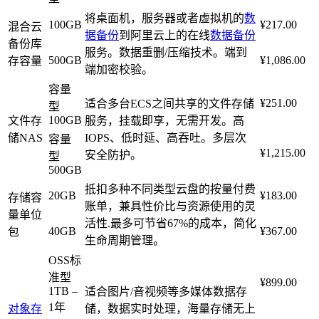
将桌面机，服务器或者虚拟机的
数
100GB
¥217.00
混合云
据备份
到阿里云上的在线
数据备份
备份库
服务。数据重删/压缩技术。端到
500GB
¥1,086.00
存容量
端加密校验。
容量
¥251.00
适合多台ECS之间共享的文件存储
型
100GB
文件存
服务，挂载即享，无需开发。高
储NAS
IOPS、低时延、高吞吐。多层次
容量
¥1,215.00
安全防护。
型
500GB
抵扣多种不同类型云盘的按量付费
20GB
¥183.00
存储容
账单，兼具性价比与资源使用的灵
量单位
活性.最多可节省67%的成本，简化
40GB
¥367.00
包
生命周期管理。
OSS标
准型
¥899.00
1TB –
适合图片/音视频等多媒体数据存
1年
对象存
储，数据实时处理，海量存储无上