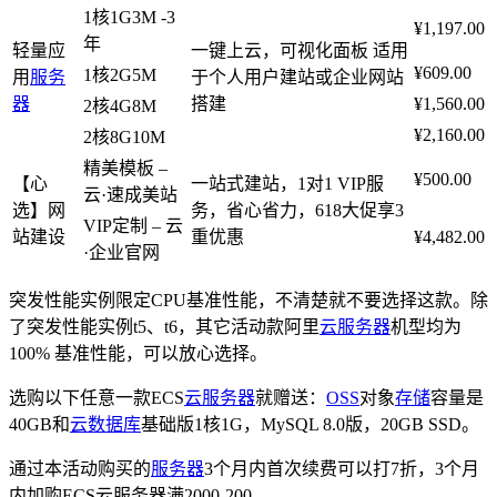
1核1G3M -3
¥1,197.00
年
轻量应
一键上云，可视化面板 适用
¥609.00
1核2G5M
用
服务
于个人用户建站或企业网站
器
搭建
¥1,560.00
2核4G8M
¥2,160.00
2核8G10M
精美模板 –
¥500.00
【心
一站式建站，1对1 VIP服
云·速成美站
选】网
务，省心省力，618大促享3
VIP定制 – 云
站建设
重优惠
¥4,482.00
·企业官网
突发性能实例限定CPU基准性能，不清楚就不要选择这款。除
了突发性能实例t5、t6，其它活动款阿里
云服务器
机型均为
100% 基准性能，可以放心选择。
选购以下任意一款ECS
云服务器
就赠送：
OSS
对象
存储
容量是
40GB和
云数据库
基础版1核1G，MySQL 8.0版，20GB SSD。
通过本活动购买的
服务器
3个月内首次续费可以打7折，3个月
内加购ECS云服务器满2000-200。