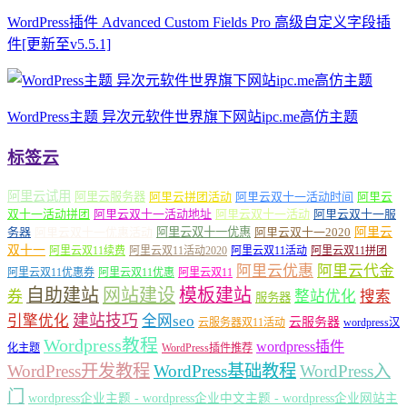
WordPress插件 Advanced Custom Fields Pro 高级自定义字段插
件[更新至v5.5.1]
WordPress主题 异次元软件世界旗下网站ipc.me高仿主题
标签云
阿里云试用
阿里云服务器
阿里云拼团活动
阿里云双十一活动时间
阿里云
双十一活动拼团
阿里云双十一活动地址
阿里云双十一活动
阿里云双十一服
务器
阿里云双十一优惠活动
阿里云双十一优惠
阿里云双十一2020
阿里云
双十一
阿里云双11续费
阿里云双11活动2020
阿里云双11活动
阿里云双11拼团
阿里云优惠
阿里云代金
阿里云双11优惠券
阿里云双11优惠
阿里云双11
自助建站
网站建设
模板建站
券
整站优化
搜索
服务器
建站技巧
引擎优化
全网seo
云服务器
云服务器双11活动
wordpress汉
Wordpress教程
wordpress插件
化主题
WordPress插件推荐
WordPress开发教程
WordPress基础教程
WordPress入
门
wordpress企业主题 - wordpress企业中文主题 - wordpress企业网站主