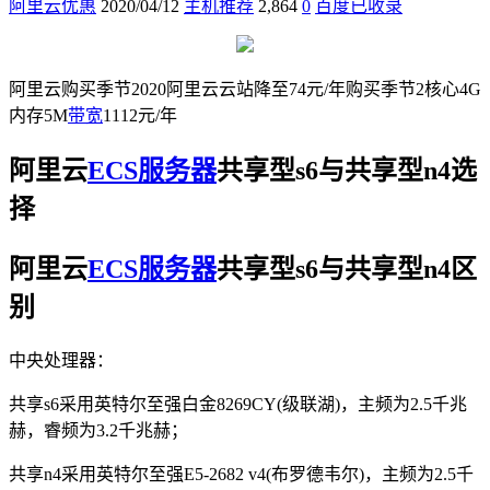
阿里云优惠
2020/04/12
主机推荐
2,864
0
百度已收录
阿里云购买季节2020阿里云云站降至74元/年购买季节2核心4G
内存5M
带宽
1112元/年
阿里云
ECS
服务器
共享型s6与共享型n4选
择
阿里云
ECS
服务器
共享型s6与共享型n4区
别
中央处理器：
共享s6采用英特尔至强白金8269CY(级联湖)，主频为2.5千兆
赫，睿频为3.2千兆赫；
共享n4采用英特尔至强E5-2682 v4(布罗德韦尔)，主频为2.5千