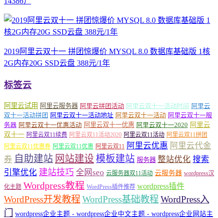
14386）
2019阿里云双十一 拼团惊爆价 MYSQL 8.0 数据库基础版 1核
2G内存20G SSD云盘 388元/1年
标签云
阿里云试用
阿里云服务器
阿里云拼团活动
阿里云双十一活动时间
阿里云
双十一活动拼团
阿里云双十一活动地址
阿里云双十一活动
阿里云双十一服
务器
阿里云双十一优惠活动
阿里云双十一优惠
阿里云双十一2020
阿里云
双十一
阿里云双11续费
阿里云双11活动2020
阿里云双11活动
阿里云双11拼团
阿里云优惠
阿里云代金
阿里云双11优惠券
阿里云双11优惠
阿里云双11
自助建站
网站建设
模板建站
券
整站优化
搜索
服务器
建站技巧
引擎优化
全网seo
云服务器
云服务器双11活动
wordpress汉
Wordpress教程
wordpress插件
化主题
WordPress插件推荐
WordPress开发教程
WordPress基础教程
WordPress入
门
wordpress企业主题 - wordpress企业中文主题 - wordpress企业网站主