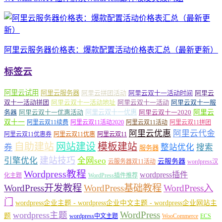
阿里云服务器价格表：爆款配置活动价格表汇总（最新更新）
标签云
阿里云试用
阿里云服务器
阿里云拼团活动
阿里云双十一活动时间
阿里云
双十一活动拼团
阿里云双十一活动地址
阿里云双十一活动
阿里云双十一服
务器
阿里云双十一优惠活动
阿里云双十一优惠
阿里云双十一2020
阿里云
双十一
阿里云双11续费
阿里云双11活动2020
阿里云双11活动
阿里云双11拼团
阿里云优惠
阿里云代金
阿里云双11优惠券
阿里云双11优惠
阿里云双11
自助建站
网站建设
模板建站
券
整站优化
搜索
服务器
建站技巧
引擎优化
全网seo
云服务器
云服务器双11活动
wordpress汉
Wordpress教程
wordpress插件
化主题
WordPress插件推荐
WordPress开发教程
WordPress基础教程
WordPress入
门
wordpress企业主题 - wordpress企业中文主题 - wordpress企业网站主
WordPress
wordpress主题
题
wordpress中文主题
WooCommerce
ECS