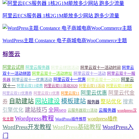
阿里云ECS服务器 1核2G1M能放多少网站 跑多少流量
WordPress主题 Constance 电子商城电商WooCommerce主题
标签云
阿里云试用
阿里云服务器
阿里云拼团活动
阿里云双十一活动时间
阿里云
双十一活动拼团
阿里云双十一活动地址
阿里云双十一活动
阿里云双十一服
务器
阿里云双十一优惠活动
阿里云双十一优惠
阿里云双十一2020
阿里云
双十一
阿里云双11续费
阿里云双11活动2020
阿里云双11活动
阿里云双11拼团
阿里云优惠
阿里云代金
阿里云双11优惠券
阿里云双11优惠
阿里云双11
自助建站
网站建设
模板建站
券
整站优化
搜索
服务器
建站技巧
引擎优化
全网seo
云服务器
云服务器双11活动
wordpress汉
Wordpress教程
wordpress插件
化主题
WordPress插件推荐
WordPress开发教程
WordPress基础教程
WordPress入
门
wordpress企业主题 - wordpress企业中文主题 - wordpress企业网站主