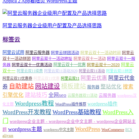
Appica 2 App着陆页 WordPress主题
阿里云服务器企业级用户配置及产品选择思路
标签云
阿里云试用
阿里云服务器
阿里云拼团活动
阿里云双十一活动时间
阿里云
双十一活动拼团
阿里云双十一活动地址
阿里云双十一活动
阿里云双十一服
务器
阿里云双十一优惠活动
阿里云双十一优惠
阿里云双十一2020
阿里云
双十一
阿里云双11续费
阿里云双11活动2020
阿里云双11活动
阿里云双11拼团
阿里云优惠
阿里云代金
阿里云双11优惠券
阿里云双11优惠
阿里云双11
自助建站
网站建设
模板建站
券
整站优化
搜索
服务器
建站技巧
引擎优化
全网seo
云服务器
云服务器双11活动
wordpress汉
Wordpress教程
wordpress插件
化主题
WordPress插件推荐
WordPress开发教程
WordPress基础教程
WordPress入
门
wordpress企业主题 - wordpress企业中文主题 - wordpress企业网站主
WordPress
wordpress主题
题
wordpress中文主题
WooCommerce
ECS
aliyun