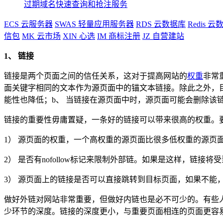
过期域名快速查询和抢注服务
ECS
云服务器
SWAS
轻量应用服务器
RDS
云数据库
Redis
云数
信包
MK
云市场
XIN
心选
IM
商标注册
JZ
自营建站
1、 链接
链接是两个页面之间的信任关系，这对于提高网站的
权重
非常
面关键字相同的文本作为源页面中的锚文本链接。除此之外，
能性也降低；b、 当链接在源页面中时，源页面可能会删除该
链接的重要性毋庸置疑，一条好的链接可以带来很高的权重。
1） 源页面的权重，一个高权重的源页面比很多低权重的源页
2） 是否有nofollow标记来限制外部链。如果是这样，链接将
3） 源页面上的链接是否可以直接跳转到目标页面，如果不能
做好外链对网站非常重要，但做好内链也是必不可少的。有些
少环节的深度。链接的深度更小，与重要页面相连的页面更容