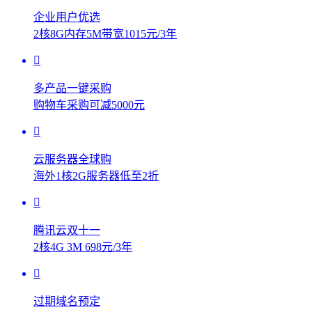
企业用户优选
2核8G内存5M带宽1015元/3年
多产品一键采购
购物车采购可减5000元
云服务器全球购
海外1核2G服务器低至2折
腾讯云双十一
2核4G 3M 698元/3年
过期域名预定