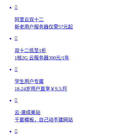
阿里云双十二
新老用户服务器仅需57元起
双十二低至1折
1核2G 云服务器390元/1年
学生用户专属
18-24岁用户直享￥9.5/月
云·速成美站
千套模板，自己动手建网站