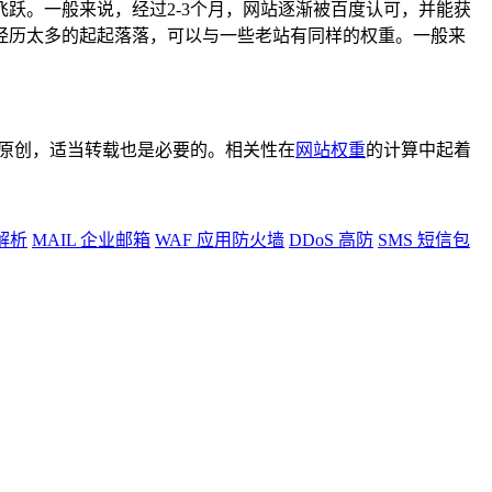
跃。一般来说，经过2-3个月，网站逐渐被百度认可，并能获
经历太多的起起落落，可以与一些老站有同样的权重。一般来
%原创，适当转载也是必要的。相关性在
网站权重
的计算中起着
解析
MAIL
企业邮箱
WAF
应用防火墙
DDoS
高防
SMS
短信包