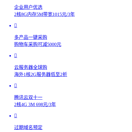
企业用户优选
2核8G内存5M带宽1015元/3年
多产品一键采购
购物车采购可减5000元
云服务器全球购
海外1核2G服务器低至2折
腾讯云双十一
2核4G 3M 698元/3年
过期域名预定