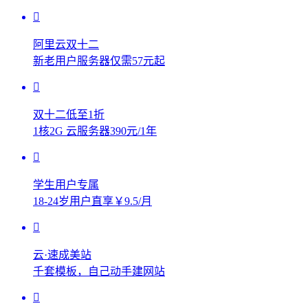
阿里云双十二
新老用户服务器仅需57元起
双十二低至1折
1核2G 云服务器390元/1年
学生用户专属
18-24岁用户直享￥9.5/月
云·速成美站
千套模板，自己动手建网站