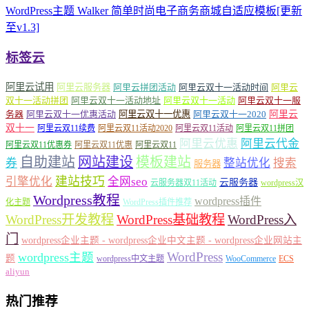
WordPress主题 Walker 简单时尚电子商务商城自适应模板[更新
至v1.3]
标签云
阿里云试用
阿里云服务器
阿里云拼团活动
阿里云双十一活动时间
阿里云
双十一活动拼团
阿里云双十一活动地址
阿里云双十一活动
阿里云双十一服
务器
阿里云双十一优惠活动
阿里云双十一优惠
阿里云双十一2020
阿里云
双十一
阿里云双11续费
阿里云双11活动2020
阿里云双11活动
阿里云双11拼团
阿里云优惠
阿里云代金
阿里云双11优惠券
阿里云双11优惠
阿里云双11
自助建站
网站建设
模板建站
券
整站优化
搜索
服务器
建站技巧
引擎优化
全网seo
云服务器
云服务器双11活动
wordpress汉
Wordpress教程
wordpress插件
化主题
WordPress插件推荐
WordPress开发教程
WordPress基础教程
WordPress入
门
wordpress企业主题 - wordpress企业中文主题 - wordpress企业网站主
WordPress
wordpress主题
题
wordpress中文主题
WooCommerce
ECS
aliyun
热门推荐