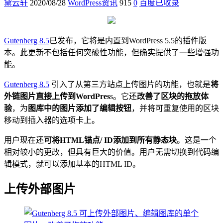
黛云轩
2020/08/28
WordPress资讯
915
0
百度已收录
Gutenberg 8.5
已发布，它将是内置到WordPress 5.5的插件版
本。此更新不包括任何突破性功能，但确实提供了一些增强功
能。
Gutenberg 8.5
引入了从第三方站点上传图片的功能，也就是
将
外链图片直接上传到WordPres
s。它还
改善了区块的拖放体
验
，为
图库中的图片添加了编辑按钮
，并将可重复使用的区块
移动到插入器的选项卡上。
用户现在还
可将HTML锚点/ ID添加到所有静态块
。这是一个
相对较小的更改，但具有巨大的价值。用户无需切换到代码编
辑模式，就可以添加基本的HTML ID。
上传外部图片