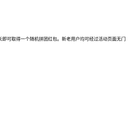
长即可取得一个随机拼团红包。新老用户均可经过活动页面无门