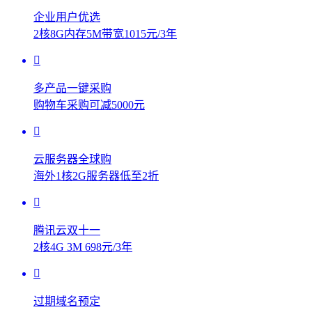
企业用户优选
2核8G内存5M带宽1015元/3年
多产品一键采购
购物车采购可减5000元
云服务器全球购
海外1核2G服务器低至2折
腾讯云双十一
2核4G 3M 698元/3年
过期域名预定