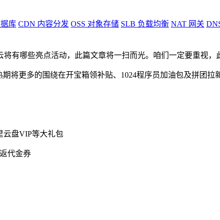
据库
CDN
内容分发
OSS
对象存储
SLB
负载均衡
NAT
网关
DN
阿里云将有哪些亮点活动，此篇文章将一扫而光。咱们一定要重视
预热期将更多的围绕在开宝箱领补贴、1024程序员加油包及拼团
阿里云盘VIP等大礼包
值返代金券
：