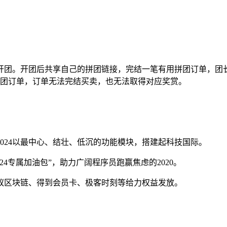
开团。开团后共享自己的拼团链接，完结一笔有用拼团订单，团
拼团订单，订单无法完结买卖，也无法取得对应奖赏。
。
1024以最中心、结壮、低沉的功能模块，搭建起科技国际。
024专属加油包”，助力广阔程序员跑赢焦虑的2020。
蚁区块链、得到会员卡、极客时刻等给力权益发放。