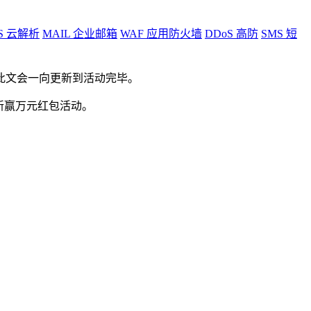
S
云解析
MAIL
企业邮箱
WAF
应用防火墙
DDoS
高防
SMS
短
，此文会一向更新到活动完毕。
拉新赢万元红包活动。