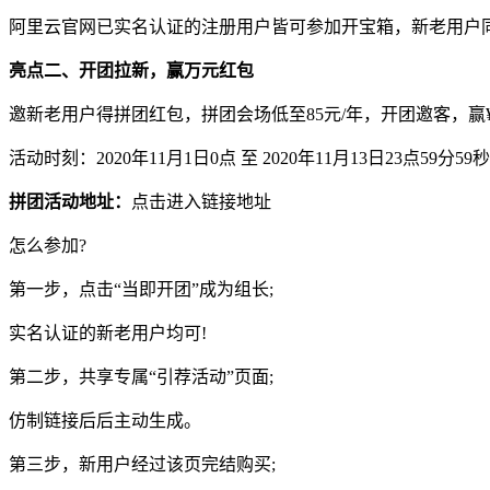
阿里云官网已实名认证的注册用户皆可参加开宝箱，新老用户同享
亮点二、开团拉新，赢万元红包
邀新老用户得拼团红包，拼团会场低至85元/年，开团邀客，赢¥11
活动时刻：2020年11月1日0点 至 2020年11月13日23点59分59
拼团活动地址：
点击进入链接地址
怎么参加?
第一步，点击“当即开团”成为组长;
实名认证的新老用户均可!
第二步，共享专属“引荐活动”页面;
仿制链接后后主动生成。
第三步，新用户经过该页完结购买;